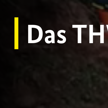
Das TH